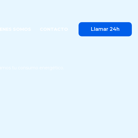
Llamar 24h
IENES SOMOS
CONTACTO
izamos tu consumo energético.